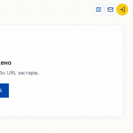
дено
о URL застарів.
й