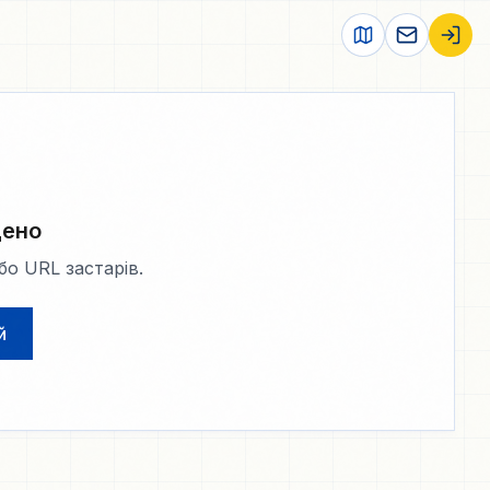
дено
о URL застарів.
й